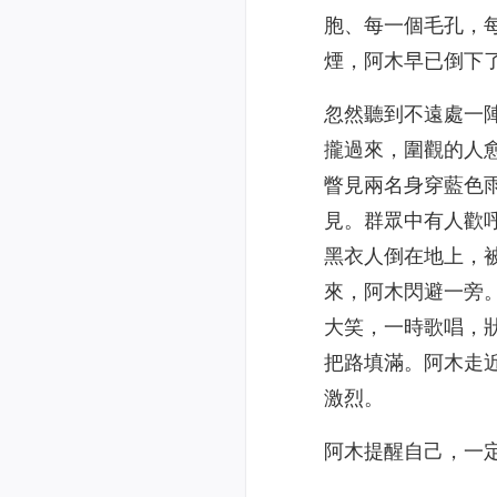
胞、每一個毛孔，
煙，阿木早已倒下
忽然聽到不遠處一
攏過來，圍觀的人
瞥見兩名身穿藍色
見。群眾中有人歡
黑衣人倒在地上，
來，阿木閃避一旁
大笑，一時歌唱，
把路填滿。阿木走
激烈。
阿木提醒自己，一