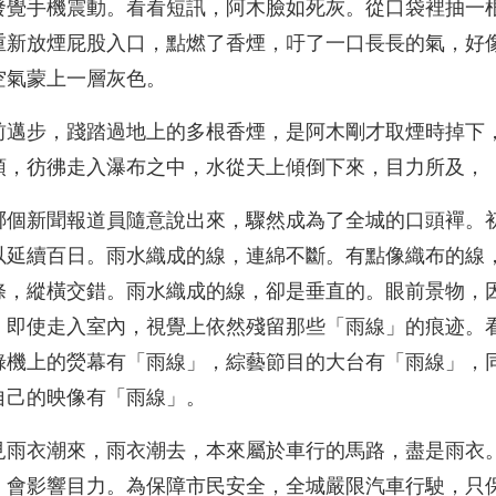
發覺手機震動。看看短訊，阿木臉如死灰。從口袋裡抽一
重新放煙屁股入口，點燃了香煙，吁了一口長長的氣，好
空氣蒙上一層灰色。
前邁步，踐踏過地上的多根香煙，是阿木剛才取煙時掉下
頭，彷彿走入瀑布之中，水從天上傾倒下來，目力所及，
哪個新聞報道員隨意說出來，驟然成為了全城的口頭襌。
以延續百日。雨水織成的線，連綿不斷。有點像織布的線
條，縱橫交錯。雨水織成的線，卻是垂直的。眼前景物，
。即使走入室內，視覺上依然殘留那些「雨線」的痕迹。
錄機上的熒幕有「雨線」，綜藝節目的大台有「雨線」，
自己的映像有「雨線」。
見雨衣潮來，雨衣潮去，本來屬於車行的馬路，盡是雨衣
」會影響目力。為保障市民安全，全城嚴限汽車行駛，只