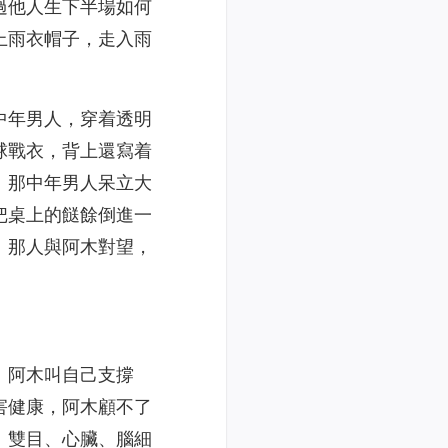
過他人生下半場如何
上雨衣帽子，走入雨
中年男人，穿着透明
球戰衣，背上還寫着
。那中年男人呆立大
把桌上的餸餘倒進一
。那人與阿木對望，
。阿木叫自己支撐
害健康，阿木顧不了
、雙目、心臟、腦細