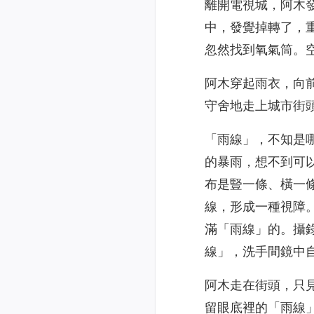
離開電視城，阿木
中，發覺掉轉了，
忽然找到氧氣筒。
阿木穿起雨衣，向
守舍地走上城市街
「雨線」，不知是
的暴雨，想不到可
布是豎一條、橫一
線，形成一種視障
滿「雨線」的。攝
線」，洗手間鏡中
阿木走在街頭，只
留眼底裡的「雨線