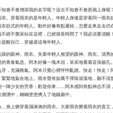
不知會不會增添我的名字呢？這次不知會不會惹禍上身呢
雨衣。穿着雨衣的是年輕人。年輕人身後是穿着同一雨衣
雨衣款式的年輕人。動作好像有點遲純，怎麼走來走去仍
我不經不覺呆站在這裡，已經很長時間了？我必須要清醒
木提醒自己，穿越過這堆年輕人。
焦躁的眼神。雨衣。失業年輕人無望的眼神。雨衣。清秀
悅的青春氣息。阿木好像一塊木頭，呆呆地看着這張臉孔
兔牙，充滿稚氣。阿木只覺心裡怦怦亂跳。快走！快走！
，緊緊地紥在地上。雨水聲有如萬千彈珠滾落地，聽不清
到一陣少女的芳香：歡迎你來……阿木感到有點神志不清
衣潮湧中，糊糊塗塗擠入了地鐵廂中。
魚，身上猶穿着濕淋淋的雨衣。大家雨衣擦着雨衣的直立