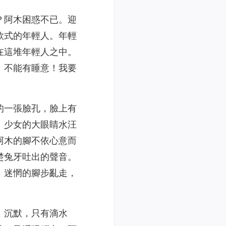
？阿木困惑不已。迎
款式的年輕人。年輕
在這堆年輕人之中。
！不能有睡意！我要
的一張臉孔，臉上有
。少女的大眼睛水汪
阿木的腳不依心意而
楚兔牙吐出的聲音。
，迷惘的腳步亂走，
，沉默，只有滴水