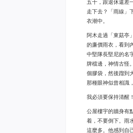
五十，跟退休還差
走下去？「雨線」
衣潮中。
阿木走過「東菇亭
的廉價雨衣，看到
中堅隊長堅尼的名
牌檔邊，神情古怪
個膠袋，然後蹓到
那種眼神似曾相識
我必須要保持清醒
公屋樓宇的牆身有
着，不要倒下。雨
這麼多。他感到自