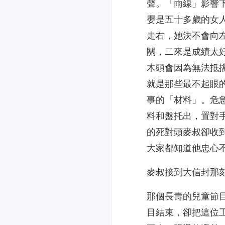
聲。「雨線」影響
嬰是五十多歲的女
走右，她決不會向
關，二來是成績太
木頭會因為無法抵
就是那些最不起眼
事的「材料」。危
料和盤托出，置對
的死對頭麥叔卻收
大家都知道他忠心
麥叔接到大信封那
那個長壽的兒童節
目結束，卻把這位