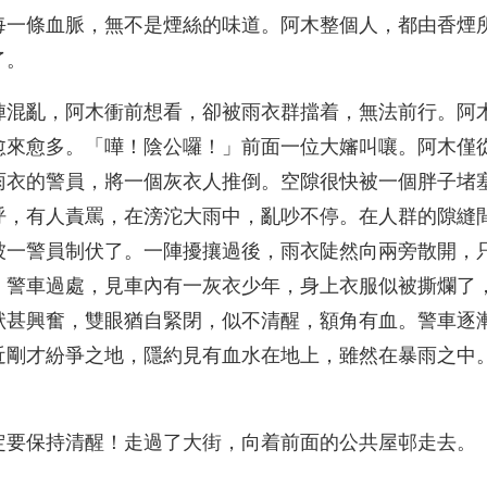
每一條血脈，無不是煙絲的味道。阿木整個人，都由香煙
了。
陣混亂，阿木衝前想看，卻被雨衣群擋着，無法前行。阿
愈來愈多。「嘩！陰公囉！」前面一位大嬸叫嚷。阿木僅
雨衣的警員，將一個灰衣人推倒。空隙很快被一個胖子堵
呼，有人責罵，在滂沱大雨中，亂吵不停。在人群的隙縫
被一警員制伏了。一陣擾攘過後，雨衣陡然向兩旁散開，
。警車過處，見車內有一灰衣少年，身上衣服似被撕爛了
狀甚興奮，雙眼猶自緊閉，似不清醒，額角有血。警車逐
近剛才紛爭之地，隱約見有血水在地上，雖然在暴雨之中
定要保持清醒！走過了大街，向着前面的公共屋邨走去。