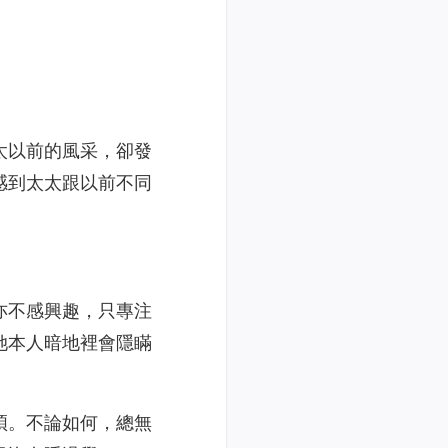
太以前的風采，卻發
感到太太跟以前不同
亦不感興趣，只專注
她本人暗地裡會隱瞞
煩。不論如何，總無