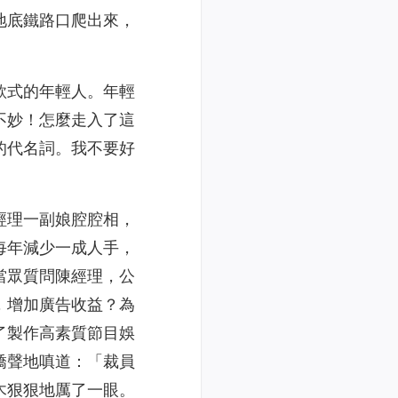
地底鐵路口爬出來，
款式的年輕人。年輕
不妙！怎麼走入了這
的代名詞。我不要好
經理一副娘腔腔相，
每年減少一成人手，
當眾質問陳經理，公
，增加廣告收益？為
了製作高素質節目娛
嬌聲地嗔道：「裁員
木狠狠地厲了一眼。