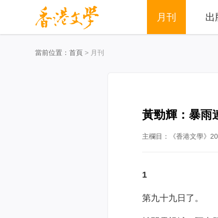
月刊
出
當前位置：
首頁
> 月刊
黃勁輝：暴雨
主欄目：《香港文學》201
1
第九十九日了。