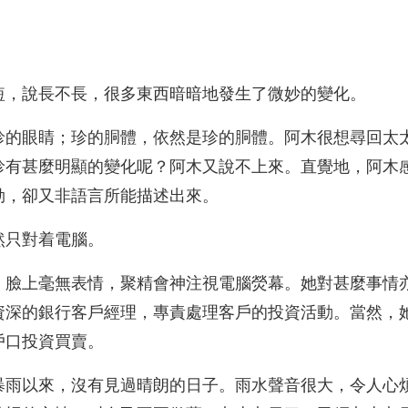
短，說長不長，很多東西暗暗地發生了微妙的變化。
珍的眼睛；珍的胴體，依然是珍的胴體。阿木很想尋回太
珍有甚麼明顯的變化呢？阿木又說不上來。直覺地，阿木
勁，卻又非語言所能描述出來。
然只對着電腦。
，臉上毫無表情，聚精會神注視電腦熒幕。她對甚麼事情
資深的銀行客戶經理，專責處理客戶的投資活動。當然，
戶口投資買賣。
暴雨以來，沒有見過晴朗的日子。雨水聲音很大，令人心