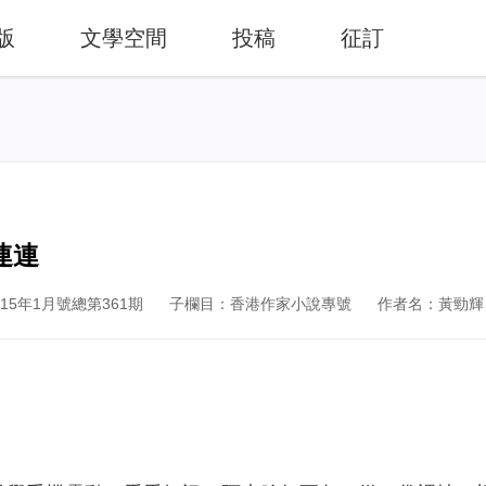
版
文學空間
投稿
征訂
連連
5年1月號總第361期
子欄目：香港作家小說專號
作者名：黃勁輝