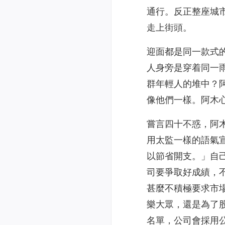
通行。反正整座城
走上街頭。
迎面都是同一款式
人身旁是穿着同一
群年輕人的堆中？
像他們一樣。阿木
嘗言四十不惑，阿
用太監一樣的語氣
以節省開支。」自
司要爭取好成績，
甚麼不積極要求市
樂大眾，還是為了
名單，公司會採用