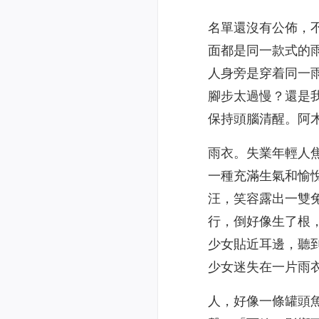
名單還沒有公佈，
面都是同一款式的
人身旁是穿着同一
腳步太過慢？還是
保持頭腦清醒。阿
雨衣。失業年輕人
一種充滿生氣和愉
汪，笑容露出一雙
行，倒好像生了根
少女貼近耳邊，聽
少女迷失在一片雨
人，好像一條罐頭