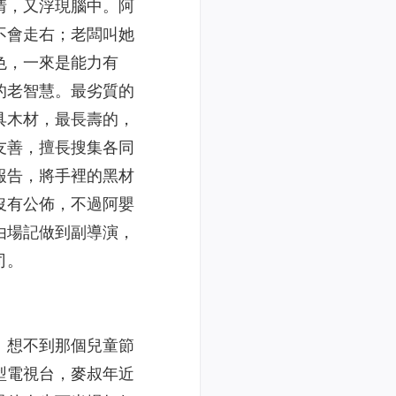
情，又浮現腦中。阿
不會走右；老闆叫她
色，一來是能力有
的老智慧。最劣質的
具木材，最長壽的，
友善，擅長搜集各同
報告，將手裡的黑材
沒有公佈，不過阿嬰
由場記做到副導演，
司。
。想不到那個兒童節
型電視台，麥叔年近