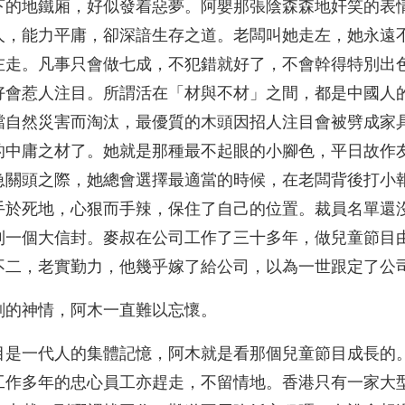
下的地鐵廂，好似發着惡夢。阿嬰那張陰森森地奸笑的表
人，能力平庸，卻深諳生存之道。老闆叫她走左，她永遠
左走。凡事只會做七成，不犯錯就好了，不會幹得特別出
好會惹人注目。所謂活在「材與不材」之間，都是中國人
擋自然災害而淘汰，最優質的木頭因招人注目會被劈成家
的中庸之材了。她就是那種最不起眼的小腳色，平日故作
急關頭之際，她總會選擇最適當的時候，在老闆背後打小
手於死地，心狠而手辣，保住了自己的位置。裁員名單還
到一個大信封。麥叔在公司工作了三十多年，做兒童節目
不二，老實勤力，他幾乎嫁了給公司，以為一世跟定了公
刻的神情，阿木一直難以忘懷。
目是一代人的集體記憶，阿木就是看那個兒童節目成長的
工作多年的忠心員工亦趕走，不留情地。香港只有一家大