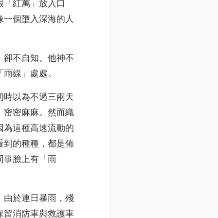
根「紅萬」放入口
像一個墮入深海的人
，卻不自知。他神不
「雨線」處處。
初時以為不過三兩天
，密密麻麻。然而織
因為這種高速流動的
看到的種種，都是佈
同事臉上有「雨
。由於連日暴雨，殘
保留消防車與救護車