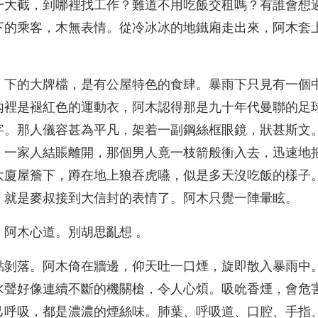
一大截，到哪裡找工作？難道不用吃飯交租嗎？有誰會想
下的乘客，木無表情。從冷冰冰的地鐵廂走出來，阿木套
」下的大牌檔，是有公屋特色的食肆。暴雨下只見有一個
內裡是褪紅色的運動衣，阿木認得那是九十年代曼聯的足
字。那人儀容甚為平凡，架着一副鋼絲框眼鏡，狀甚斯文
。一家人結賬離開，那個男人竟一枝箭般衝入去，迅速地
大廈屋簷下，蹲在地上狼吞虎嚥，似是多天沒吃飯的樣子
，就是麥叔接到大信封的表情了。阿木只覺一陣暈眩。
！阿木心道。別胡思亂想 。
點剝落。阿木倚在牆邊，仰天吐一口煙，旋即散入暴雨中
水聲好像連續不斷的機關槍，令人心煩。吸吮香煙，會危
己呼吸，都是濃濃的煙絲味。肺葉、呼吸道、口腔、手指