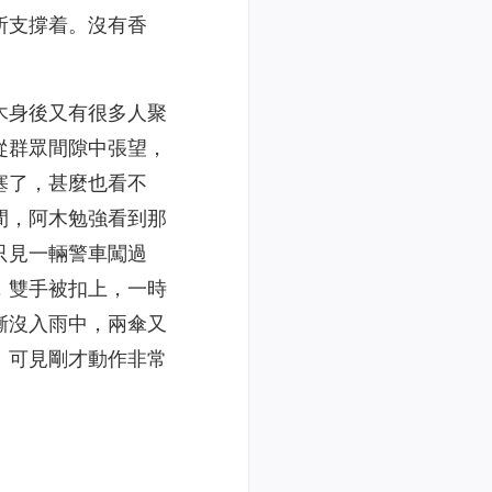
所支撐着。沒有香
木身後又有很多人聚
從群眾間隙中張望，
塞了，甚麼也看不
間，阿木勉強看到那
只見一輛警車闖過
，雙手被扣上，一時
漸沒入雨中，兩傘又
。可見剛才動作非常