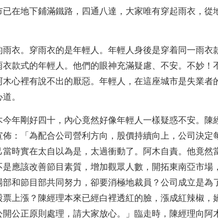
市已在地下鋪滿鐵路，四通八達，大家唯有穿起雨衣，從
的雨衣。穿雨衣的是年輕人。年輕人身後是穿着同一雨衣
雨衣款式的年輕人。他們的眼神充滿疑慮、不安。不妙！
阿木心裡有說不出的厭惡。年輕人，在這座城市是失業者
心道。
木今年剛好四十，內心竟然好像年輕人一樣疑惑不安。陳
宣佈：「為配合公司營利方向，股價持續向上，公司決定
己當時實在太自以為是，太過衝動了。阿木自責。他竟然
不是應該改善節目素質，增加觀眾人數，開拓東南亞市場
場部和節目部共同努力，卻要消極地裁員？公司成立是為
股票上漲？陳經理本來已經白裡透紅的臉，漲成紅辣椒，
公開公正原則處理，請大家放心。」臨走時，陳經理向阿