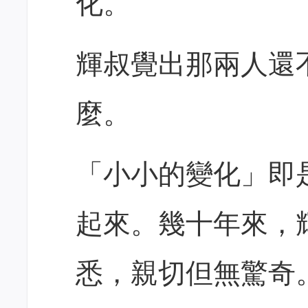
化。
輝叔覺出那兩人還
麼。
「小小的變化」即
起來。幾十年來，
悉，親切但無驚奇