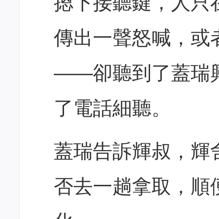
摁下接聽鍵，人只
傳出一聲怒喊，或
――卻聽到了蓋瑞
了電話細聽。
蓋瑞告訴輝叔，輝
否去一趟拿取，順