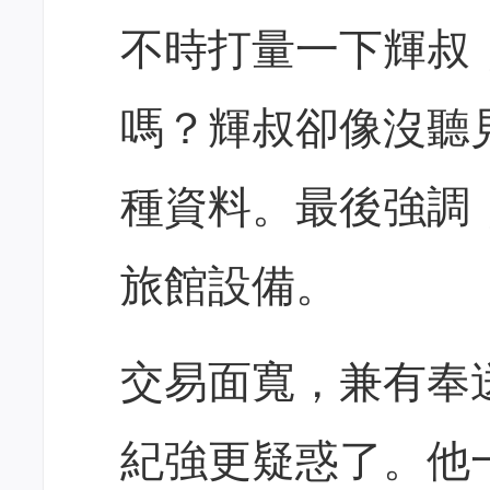
不時打量一下輝叔
嗎？輝叔卻像沒聽
種資料。最後強調
旅館設備。
交易面寬，兼有奉
紀強更疑惑了。他