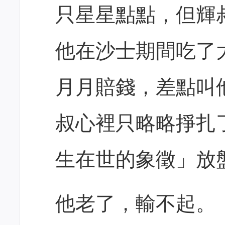
只星星點點，但輝
他在沙士期間吃了
月月賠錢，差點叫
叔心裡只略略掙扎
生在世的象徵」放
他老了，輸不起。