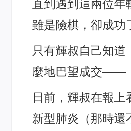
直到遇到這兩位年
雖是險棋，卻成功
只有輝叔自己知道
麼地巴望成交――
日前，輝叔在報上
新型肺炎（那時還