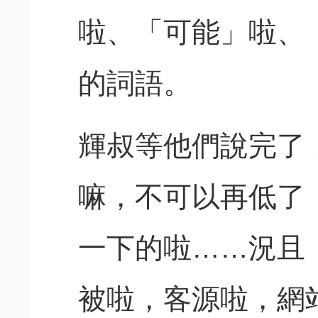
啦、「可能」啦、
的詞語。
輝叔等他們說完了
嘛，不可以再低了
一下的啦……況且
被啦，客源啦，網