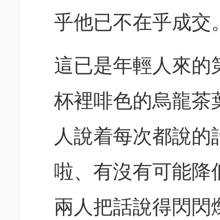
乎他已不在乎成交
這已是年輕人來的
杯裡啡色的烏龍茶
人說着每次都說的
啦、有沒有可能降
兩人把話說得閃閃