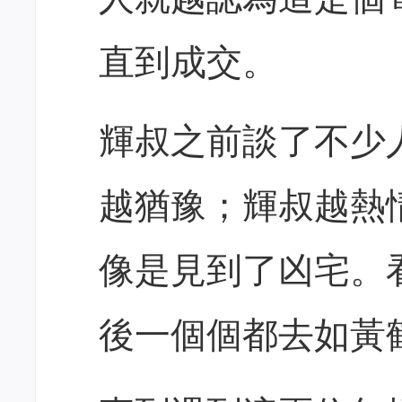
直到成交。
輝叔之前談了不少
越猶豫；輝叔越熱
像是見到了凶宅。
後一個個都去如黃