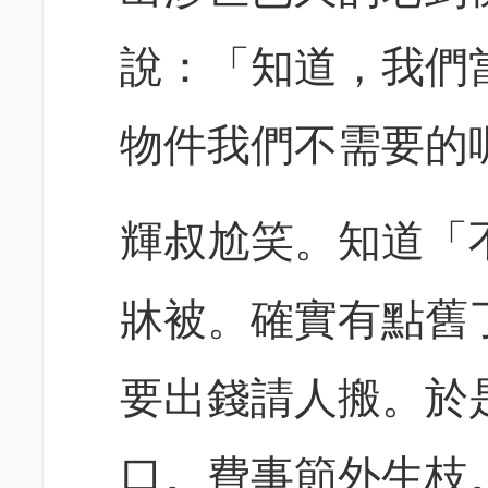
說：「知道，我們
物件我們不需要的
輝叔尬笑。知道「
牀被。確實有點舊
要出錢請人搬。於
口。費事節外生枝