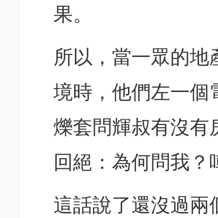
果。
所以，當一眾的地
境時，他們左一個
爍套問輝叔有沒有
回絕：為何問我？
這話說了還沒過兩