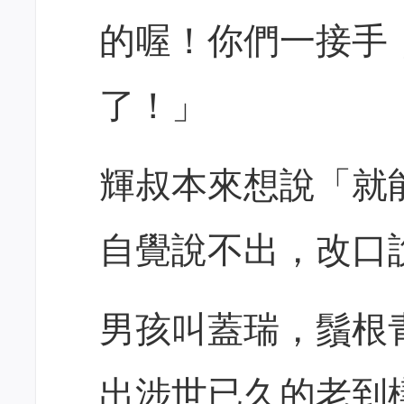
的喔！你們一接手
了！」
輝叔本來想說「就
自覺說不出，改口
男孩叫蓋瑞，鬚根
出涉世已久的老到