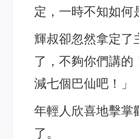
定，一時不知如何
輝叔卻忽然拿定了
了，不夠你們講的
減七個巴仙吧！」
年輕人欣喜地擊掌
了。