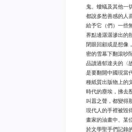
鬼、螻蟻及其他一
都說多愁善感的人
給予它（們）一些
界點邊潺潺滲出的
閉眼回顧或是想像
密的雪幕下翻滾吵
品讀過郁達夫的〈
是要翻開中國現當
種紙質出版物上的
時代的塵埃，拂去
叫囂之聲，都變得
現代人的手裡被毀
畫家的油畫中、某
於文學聖手們記錄