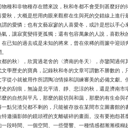
切物種和非物種存在體來說，秋和冬都不會受到甚麼好的
喜愛秋，大概是想用肉眼來觀察在生與死的交錯線上進行
無謂的愛憐；也有文藝寂寥的人喜愛冬，或許是想以手心
熱氣，讓寂寞變得更孤獨；還有包容萬象的人說，喜歡秋
，在已知的過去或是未知的將來，曾在依稀的雨簾中迎頭
鬧。
故都的秋〉，欣賞過老舍的〈濟南的冬天〉，亦鑒閱過何
代文學歷史的寶典，記錄秋和冬的文章可謂數不勝數的，
文字從小就被用作所謂陶冶情操和訓練審美的必備文獻。
歷史的刮痕，無論是北平清、靜、悲涼的秋，還是濟南市
那麼的自然與平凡，那麼的親切與和藹，那麼的有生命與
得一點兒渣兒都不剩的，只能被存放在某間市立圖書館的
位特邀攝影師的鏡頭裡的支離破碎的畫面。沒有要抱怨甚
的一段時間、一個空間、一些聲響、一種情感都漸漸模糊