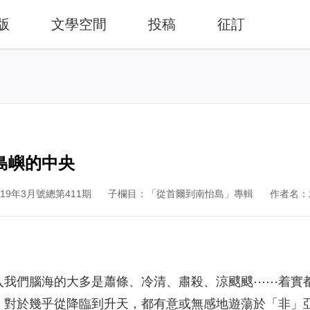
版
文學空間
投稿
征訂
島嶼的中央
9年3月號總第411期
子欄目：「從首爾到南怡島」專輯
作者名：
入我們腦海的大多是蕭條、冷清、肅殺、涼颼颼⋯⋯着實
，對於幾乎從降臨到升天，都有意或無感地遊蕩於「非」