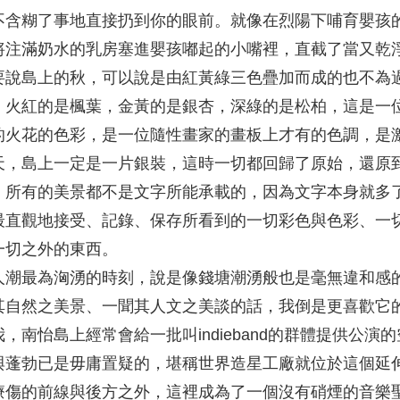
不含糊了事地直接扔到你的眼前。就像在烈陽下哺育嬰孩
將注滿奶水的乳房塞進嬰孩嘟起的小嘴裡，直截了當又乾
要說島上的秋，可以說是由紅黃綠三色疊加而成的也不為
，火紅的是楓葉，金黃的是銀杏，深綠的是松柏，這是一
的火花的色彩，是一位隨性畫家的畫板上才有的色調，是
天，島上一定是一片銀裝，這時一切都回歸了原始，還原
。所有的美景都不是文字所能承載的，因為文字本身就多
最直觀地接受、記錄、保存所看到的一切彩色與色彩、一
一切之外的東西。
人潮最為洶湧的時刻，說是像錢塘潮湧般也是毫無違和感
其自然之美景、一聞其人文之美談的話，我倒是更喜歡它
，南怡島上經常會給一批叫indieband的群體提供公演
與蓬勃已是毋庸置疑的，堪稱世界造星工廠就位於這個延
療傷的前線與後方之外，這裡成為了一個沒有硝煙的音樂