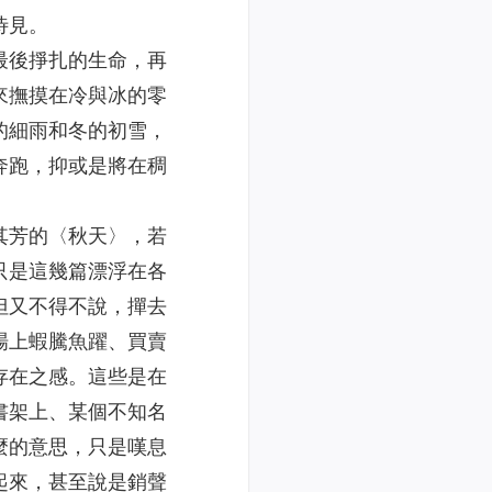
待見。
最後掙扎的生命，再
來撫摸在冷與冰的零
的細雨和冬的初雪，
奔跑，抑或是將在稠
其芳的〈秋天〉，若
只是這幾篇漂浮在各
但又不得不說，撣去
場上蝦騰魚躍、買賣
存在之感。這些是在
書架上、某個不知名
麼的意思，只是嘆息
起來，甚至說是銷聲