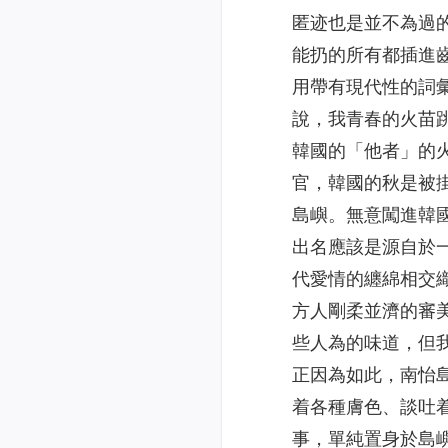
匿迹也是並不為過
能扔的所有都插進
用帶有現代性的詞
說，我青春的火苗
韓國的「他者」的
官，韓國的秋是被
島嶼。無意闖進韓
出名應該是源自於
代愛情的纏綿相交
方人剛柔並濟的審
些人為的味道，但
正因為如此，南怡
着各種膚色、談吐
事，單純置身於島