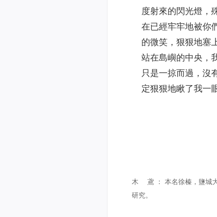
度射來的閃光燈，
在已經牢牢地被你
的微笑，狠狠地塞
站在島嶼的中央，
只是一掠而過，沒
定狠狠地瞅了我一
201
木 鳶 ： 本名徐榛，鹽城
研究。