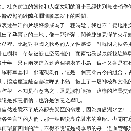
的。社會前進的齒輪和人類文明的腳步已經快到無法稍作
齒輪絞起的縫隙和擱進腳掌踩下的瞬間。
彙表述生活的片段好像成為了一種時髦，我也不自覺地用
跳出了孕育它的土地，像一顆流彈，閃着肆無忌憚的火星
火盆裡。比起對中國之秋冬的人文性感懷，對韓國之秋冬
掛在樹梢，冬是被嵌在空氣裡的，而南怡島是最能拉近與
國十年，只有兩次進入到這個獨處的小島，偏巧又各是在
一塚將軍墓和一部電視劇作，這是一個貫穿古今的組合，
織，讓這座遠離首都喧嘩的小島，披上了一層神秘和文化
美哲學，不知是有意為之，還是誤打誤撞，這樣的堆疊交
我還是願意相信，也許是無意之舉吧。
島自然逃脫不了成為觀光景區的命運，因為身處湖水之中
着各色言語的人們，那一艘艘從湖岸駛來的渡船。拋開有
嶼而環顧四周的話，不得不說這是將季節的每一道血管都