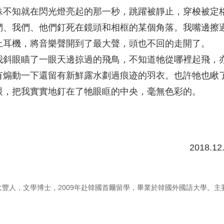
殊不知就在閃光燈亮起的那一秒，跳躍被靜止，穿梭被定
們、我們、他們釘死在鏡頭和相框的某個角落。我嘴邊擦
上耳機，將音樂聲開到了最大聲，頭也不回的走開了。
我斜眼瞄了一眼天邊掠過的飛鳥，不知道牠從哪裡起飛，
有煽動一下還留有新鮮露水劃過痕迹的羽衣。也許牠也瞅
眼，把我實實地釘在了牠眼眶的中央，毫無色彩的。
8.12.05於某
大豐人，文學博士，2009年赴韓國首爾留學，畢業於韓國外國語大學。