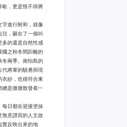
停歇，更是恨不得將
文字進行附和，就像
點兒，砸在了一個叫
更多的還是自然性感
韓國之秋冬間距離的
秋冬兩季。南怡島的
古代將軍的驍勇與現
的衣紗，也很符合東
錯總是微微散發着一
，每日都在迎接塗抹
意無意譜寫的人文故
如實反映出來的地