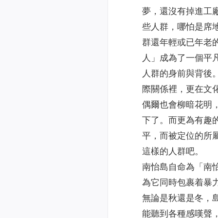
夢，還沒有掉進工
些人群，哪怕是席
群還年輕或已年老
人」成為了一個平
人群的身前與背後
際關係裡，更在文
偶爾也會柳暗花明
下了。而更為有趣
平，而被定位的所
這樣的人群吧。
南怡島自命為「南
為它同時包裹着暴
無論是秋還是冬，
能聽到各種感嘆聲