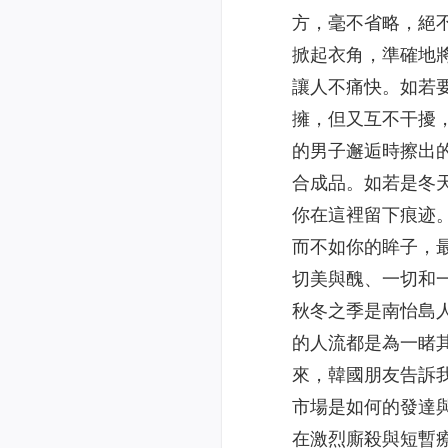
方，毫不省略，絕
掀起衣角，準確地
讓人不痛快。如若
擁，但又互不干擾
的男子邂逅時擦出
合成品。如若是冬
你在這裡留下痕迹
而不如你的眸子，
切美與醜、一切和
秋冬之季是南怡島
的人流都是為一睹
來，韓國朋友告訴我
市場是如何的發達
在激烈廝殺與短暫