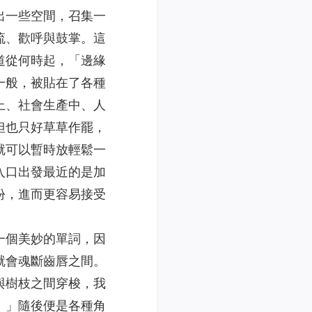
出一些空間，召集一
流、歡呼與鼓掌。這
道從何時起，「邊緣
一般，被貼在了各種
上、社會生產中、人
但也只好草草作罷，
就可以暫時放輕鬆一
入口出發最近的是加
份，進而更容易接受
一個美妙的單詞，因
就會魂斷齒唇之間。
與樹枝之間穿梭，我
。」隨後便是各種角