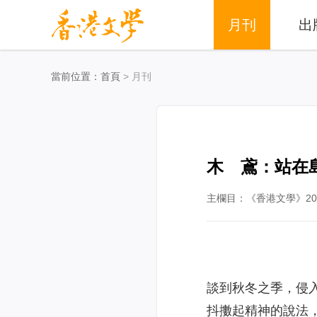
月刊
出
當前位置：
首頁
> 月刊
木 鳶：站在
主欄目：《香港文學》201
談到秋冬之季，侵
抖擻起精神的說法