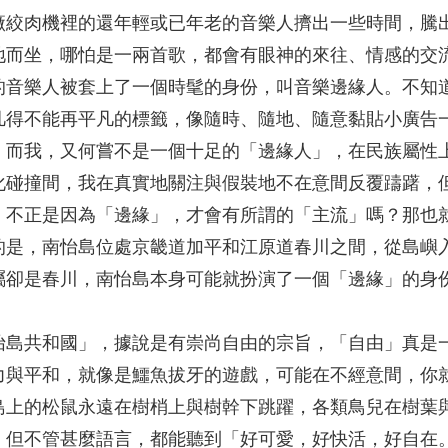
廠絞肉機裡的還年輕或已年老的音樂人擠出一些時間，騰
地而坐，哪怕是一兩首歌，都會有眼神的來往、情感的交
的音樂人被套上了一個時髦的身份，叫音樂邊緣人。不知
凡得不能再平凡的標籤，像隨時、隨地、隨意黏貼小廣告
。而我，又何嘗不是一個十足的「邊緣人」，在民族屬性
化碰撞間，我在真實地關注與假裝地不在意間反覆躊躇，
，不正是因為「邊緣」，才會有所謂的「主流」嗎？那也
的是，南怡島位處京畿道加平和江原道春川之間，從島嶼
屬卻是春川，南怡島本身可能就扮演了一個「邊緣」的身
怡島共和國」，據說是有崇尚自由的宗旨，「自由」真是
力與平和，就像是鱷魚拔牙的遊戲，可能在不經意間，你
島上的松鼠永遠在樹梢上與樹幹下跳躍，各類鳥兒在樹葉
，但不管甚麼語言，都能聽到「好可愛，好快活，好自在