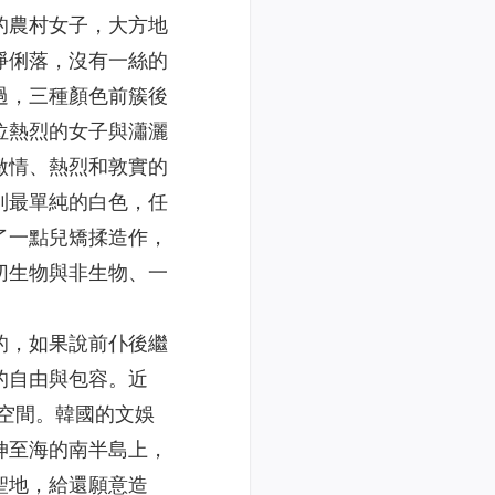
的農村女子，大方地
淨俐落，沒有一絲的
過，三種顏色前簇後
位熱烈的女子與瀟灑
激情、熱烈和敦實的
到最單純的白色，任
了一點兒矯揉造作，
切生物與非生物、一
的，如果說前仆後繼
的自由與包容。近
的空間。韓國的文娛
伸至海的南半島上，
聖地，給還願意造