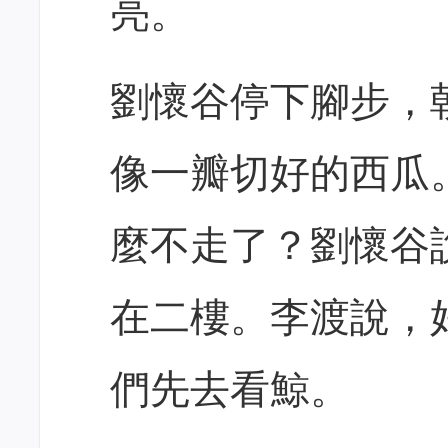
亮。
劉懷谷停下腳步，
像一瓣切好的西瓜
麼不走了？劉懷谷
在二樓。李渡說，
們先去看鯨。