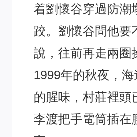
着劉懷谷穿過防潮
跤。劉懷谷問他要
說，往前再走兩圈
1999年的秋夜，
的腥味，村莊裡頭
李渡把手電筒插在