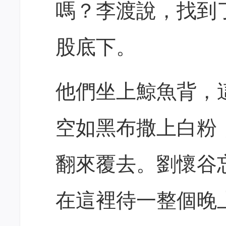
嗎？李渡說，找到
股底下。
他們坐上鯨魚背，
空如黑布撒上白粉
翻來覆去。劉懷谷
在這裡待一整個晚