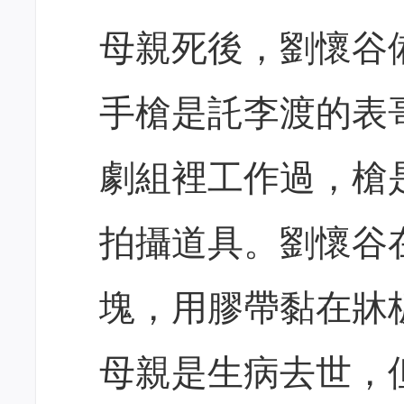
母親死後，劉懷谷
手槍是託李渡的表
劇組裡工作過，槍
拍攝道具。劉懷谷
塊，用膠帶黏在牀
母親是生病去世，