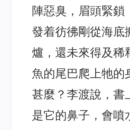
陣惡臭，眉頭緊鎖
發着彷彿剛從海底
爐，還未來得及稀
魚的尾巴爬上牠的
甚麼？李渡說，書
是它的鼻子，會噴