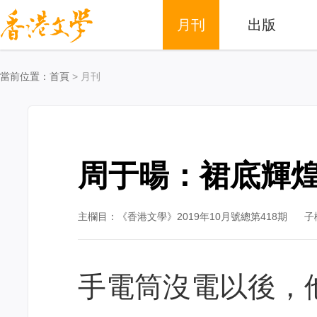
月刊
出版
當前位置：
首頁
> 月刊
周于暘：裙底輝
主欄目：《香港文學》2019年10月號總第418期
子
手電筒沒電以後，