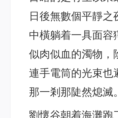
日後無數個平靜之
中橫躺着一具面容
似肉似血的濁物，
連手電筒的光束也
那一剎那陡然熄滅
劉懷谷朝着海灘跑