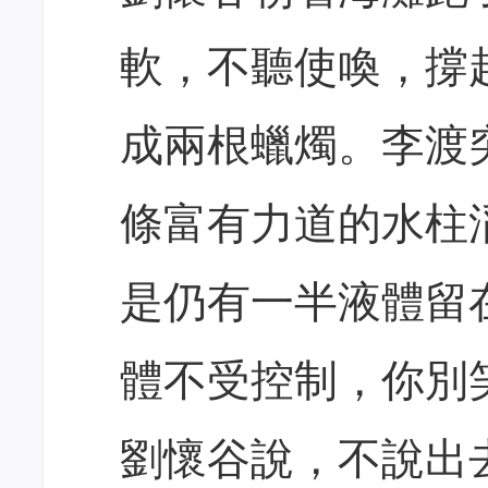
軟，不聽使喚，撐
成兩根蠟燭。李渡
條富有力道的水柱
是仍有一半液體留
體不受控制，你別
劉懷谷說，不說出