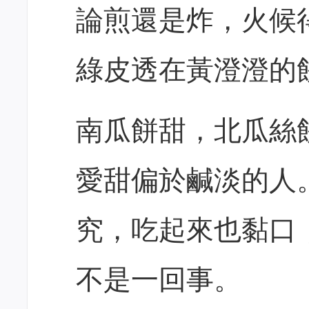
論煎還是炸，火候
綠皮透在黃澄澄的
南瓜餅甜，北瓜絲
愛甜偏於鹹淡的人
究，吃起來也黏口
不是一回事。