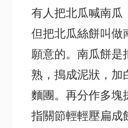
有人把北瓜喊南瓜
但把北瓜絲餅叫做
願意的。南瓜餅是
熟，搗成泥狀，加
麵團。再分作多塊
指關節輕輕壓扁成