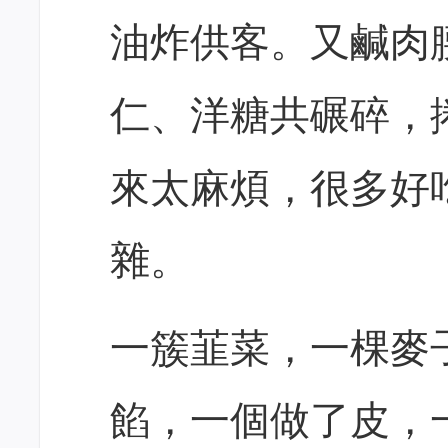
油炸供客。又鹹肉
仁、洋糖共碾碎，
來太麻煩，很多好
雜。
一簇韮菜，一棵麥
餡，一個做了皮，