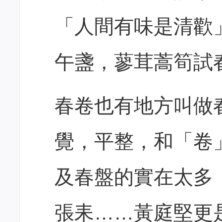
「人間有味是清歡
午盞，蓼茸蒿筍試
春卷也有地方叫做
覺，平整，和「卷
及春盤的實在太多
張耒……黃庭堅更