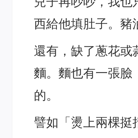
兒子再吵吵，我也
西給他填肚子。豬
還有，缺了蔥花或
麵。麵也有一張臉
的。
譬如「燙上兩棵挺