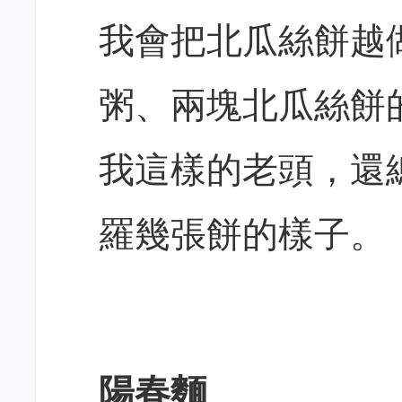
我會把北瓜絲餅越
粥、兩塊北瓜絲餅
我這樣的老頭，還
羅幾張餅的樣子。
陽春麵