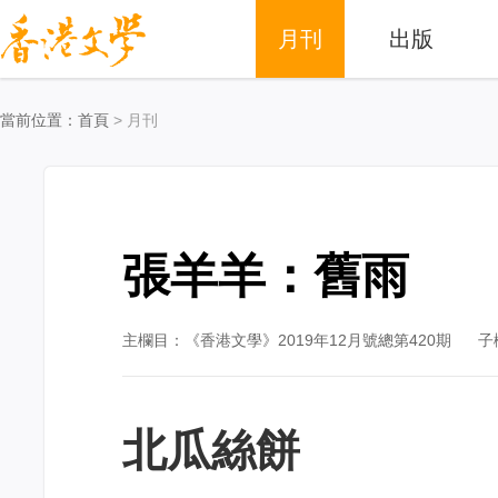
月刊
出版
當前位置：
首頁
> 月刊
張羊羊：舊雨
主欄目：《香港文學》2019年12月號總第420期
子
北瓜絲餅