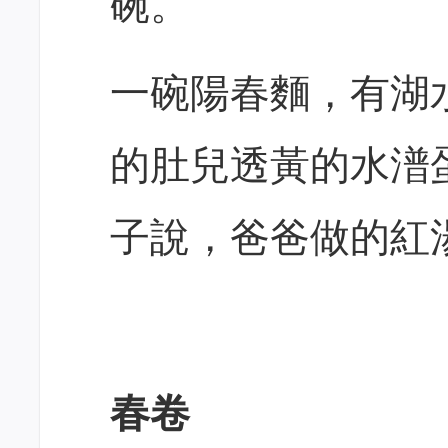
碗。
一碗陽春麵，有湖
的肚兒透黃的水潽
子說，爸爸做的紅
春卷