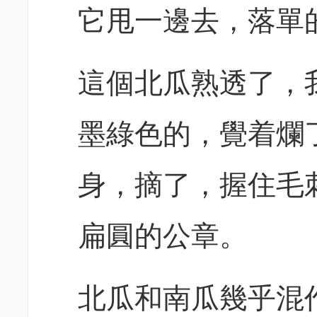
它甩一邊去，落單
這個北瓜熟透了，
墨綠色的，覺着爛
身，摘了，握住毛
扁圓的公章。
北瓜和南瓜幾乎混