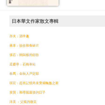
日本華文作家散文專輯
亦夫：酒中趣
蔣丰：撿拾和食碎片
張石：狗與猴的頌歌
孟慶華：石橋車站
春馬：金秋入戶定邸
琪官：趕在記憶尚未受潮氤氳之前
景賢：和母親最後的日子
洋美 ：父親的微笑